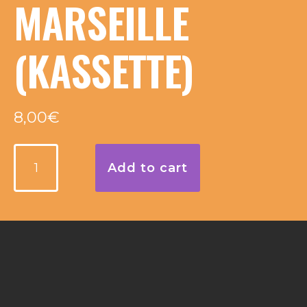
MARSEILLE
(KASSETTE)
8,00
€
Marseille
Add to cart
(Kassette)
quantity
Description
DESCRIPTION