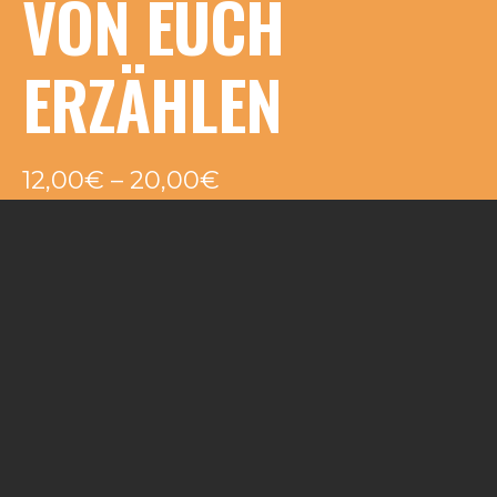
VON EUCH
ERZÄHLEN
12,00
€
–
20,00
€
Release am 29. Oktober 2021
Tonträger
Wir
Add to cart
werden