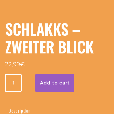
SCHLAKKS –
ZWEITER BLICK
22,99
€
Schlakks
Add to cart
-
Zweiter
Blick
quantity
Description