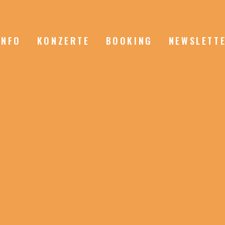
INFO
KONZERTE
BOOKING
NEWSLETT